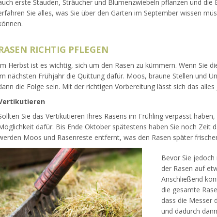
auch erste Stauden, Sträucher und Blumenzwiebeln pflanzen und die B
erfahren Sie alles, was Sie über den Garten im September wissen müs
können.
RASEN RICHTIG PFLEGEN
Im Herbst ist es wichtig, sich um den Rasen zu kümmern. Wenn Sie d
im nächsten Frühjahr die Quittung dafür. Moos, braune Stellen und U
dann die Folge sein. Mit der richtigen Vorbereitung lässt sich das alles
Vertikutieren
Sollten Sie das Vertikutieren Ihres Rasens im Frühling verpasst haben
Möglichkeit dafür. Bis Ende Oktober spätestens haben Sie noch Zeit d
werden Moos und Rasenreste entfernt, was den Rasen später frischer
Bevor Sie jedoch
der Rasen auf et
Anschließend könn
die gesamte Rasen
dass die Messer de
und dadurch dann