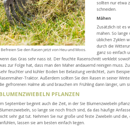
sollten nur etwa zw
schneiden.
Mähen
Zusätzlich ist es
mähen. So lange w
üblichen Zyklen w
durch die Witteru
Befreien Sie den Rasen jetzt von Heu und Moos.
ganz so einfach 
wenn das Gras sehr nass ist. Der feuchte Rasenschnitt verklebt sowo
was zur Folge hat, dass man den Mäher andauernd reinigen muss. Zum
sehr feuchter und kühler Boden bei Belastung verdichtet, zum Beispi
Rasenmäher-Traktor. Außerdem sollten Sie den Rasen in seiner Winte
die gefrorenen Halme ab und brauchen im Frühling dann länger, um si
BLUMENZWIEBELN PFLANZEN
Im September beginnt auch die Zeit, in der Sie Blumenzwiebeln pflan
Blumenzwiebeln, so lange sie noch frisch sind, da das häufige Anfass
nicht sehr gut tut. Nehmen Sie nur große und feste Zwiebeln und die, 
anfühlen, lassen sie am besten einfach liegen.