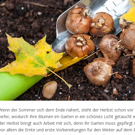
Wenn der Sommer sich dem Ende nähert, steht der Herbst schon vor de
tiefer, wodurch Ihre Blumen im Garten in ein schönes Licht getaucht 
der Herbst bringt auch Arbeit mit sich, denn Ihr Garten muss gepflegt
vor allem die Ernte und erste Vorbereitungen für den Winter auf dem 