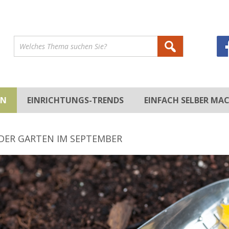
EN
EINRICHTUNGS-TRENDS
EINFACH SELBER MA
DEKORATION
STILRICHTUNGEN
DEKORIEREN
HEIMWERKEN
DER GARTEN IM SEPTEMBER