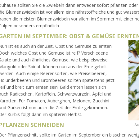
Zuhause sollten Sie die Zwiebeln dann entweder sofort pflanzen oder 
die Blumenzwiebeln ist vor allem eine nährstoffreiche und gut wasse
haben die meisten Blumenzwiebeln vor allem im Sommer mit einer ho
Tulpen besonders empfindlich.
GARTEN IM SEPTEMBER: OBST & GEMÜSE ERNTE
Nun ist es auch an der Zeit, Obst und Gemüse zu ernten.
Doch welches Obst und Gemüse ist reif? Verschiedene
Salate und auch ähnliches Gemüse, wie beispielsweise
Mangold oder Spinat, können nun aus der Erde geholt
werden. Auch einige Beerensorten, wie Preiselbeeren,
Holunderbeeren und Brombeeren sollten spätestens jetzt
reif und breit zum ernten sein. Bald ernten lassen sich
auch Radieschen, Kartoffeln, Schwarzwurzeln, Äpfel und
Karotten. Für Tomaten, Auberginen, Melonen, Zucchini
und Gurken ist nun auch die Zeit der Ernte gekommen.
Der Kürbis folgt dann im späteren Herbst.
PFLANZEN SCHNEIDEN
Au
Der Pflanzenschnitt sollte im Garten im September ein bisschen wenig