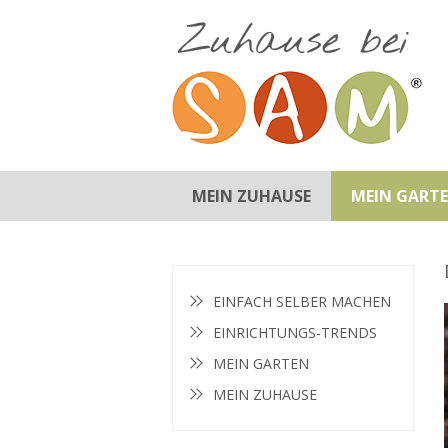
MEIN ZUHAUSE
MEIN GART
BADEZIMMER
EINRICHTUNGS-TIPPS
KINDERZIMMER
KÜCHE
SCHLAFZIMMER
WOHNZIMMER
GARTEN-TIPPS
GARTENMÖBEL
INSPIRATION
PFLANZEN
EINFACH SELBER MACHEN
EINRICHTUNGS-TRENDS
MEIN GARTEN
MEIN ZUHAUSE