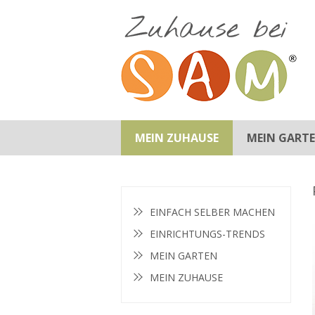
MEIN ZUHAUSE
MEIN GART
BADEZIMMER
EINRICHTUNGS-TIPPS
KINDERZIMMER
KÜCHE
SCHLAFZIMMER
WOHNZIMMER
GARTEN-TIPPS
GARTENMÖBEL
INSPIRATION
PFLANZEN
EINFACH SELBER MACHEN
EINRICHTUNGS-TRENDS
MEIN GARTEN
MEIN ZUHAUSE