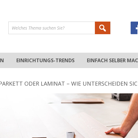
EN
EINRICHTUNGS-TRENDS
EINFACH SELBER MA
DEKORATION
STILRICHTUNGEN
DEKORIEREN
HEIMWERKEN
PARKETT ODER LAMINAT – WIE UNTERSCHEIDEN SI