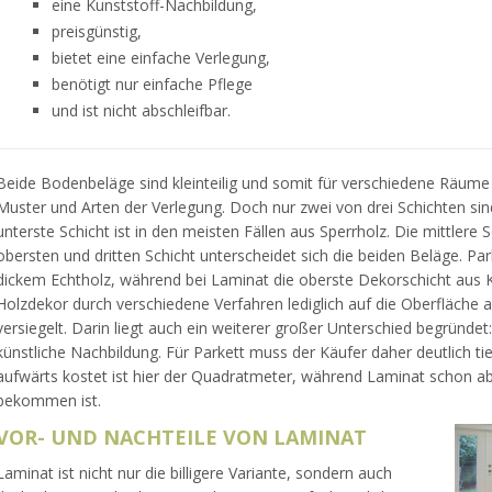
eine Kunststoff-Nachbildung,
preisgünstig,
bietet eine einfache Verlegung,
benötigt nur einfache Pflege
und ist nicht abschleifbar.
Beide Bodenbeläge sind kleinteilig und somit für verschiedene Räume g
Muster und Arten der Verlegung. Doch nur zwei von drei Schichten sin
unterste Schicht ist in den meisten Fällen aus Sperrholz. Die mittlere S
obersten und dritten Schicht unterscheidet sich die beiden Beläge. Park
dickem Echtholz, während bei Laminat die oberste Dekorschicht aus Ku
Holzdekor durch verschiedene Verfahren lediglich auf die Oberfläche 
versiegelt. Darin liegt auch ein weiterer großer Unterschied begründet: 
künstliche Nachbildung. Für Parkett muss der Käufer daher deutlich tie
aufwärts kostet ist hier der Quadratmeter, während Laminat schon a
bekommen ist.
VOR- UND NACHTEILE VON LAMINAT
Laminat ist nicht nur die billigere Variante, sondern auch