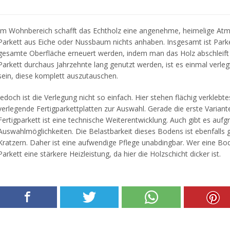
Im Wohnbereich schafft das Echtholz eine angenehme, heimelige At
Parkett aus Eiche oder Nussbaum nichts anhaben. Insgesamt ist Parket
gesamte Oberfläche erneuert werden, indem man das Holz abschleift 
Parkett durchaus Jahrzehnte lang genutzt werden, ist es einmal verl
sein, diese komplett auszutauschen.
Jedoch ist die Verlegung nicht so einfach. Hier stehen flächig verklebte
verlegende Fertigparkettplatten zur Auswahl. Gerade die erste Variant
Fertigparkett ist eine technische Weiterentwicklung. Auch gibt es au
Auswahlmöglichkeiten. Die Belastbarkeit dieses Bodens ist ebenfalls 
Kratzern. Daher ist eine aufwendige Pflege unabdingbar. Wer eine B
Parkett eine stärkere Heizleistung, da hier die Holzschicht dicker ist.