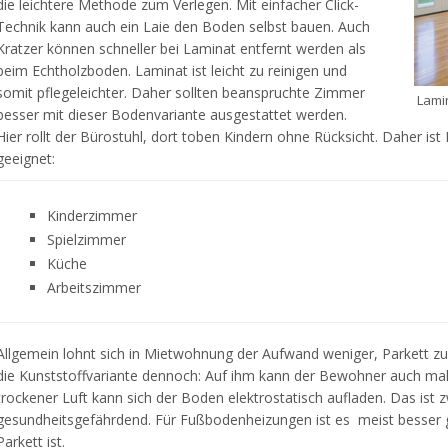
die leichtere Methode zum Verlegen. Mit einfacher Click-
Technik kann auch ein Laie den Boden selbst bauen. Auch
Kratzer können schneller bei Laminat entfernt werden als
beim Echtholzboden. Laminat ist leicht zu reinigen und
somit pflegeleichter. Daher sollten beanspruchte Zimmer
Lamin
besser mit dieser Bodenvariante ausgestattet werden.
Hier rollt der Bürostuhl, dort toben Kindern ohne Rücksicht. Daher i
geeignet:
Kinderzimmer
Spielzimmer
Küche
Arbeitszimmer
Allgemein lohnt sich in Mietwohnung der Aufwand weniger, Parkett zu 
die Kunststoffvariante dennoch: Auf ihm kann der Bewohner auch ma
trockener Luft kann sich der Boden elektrostatisch aufladen. Das ist
gesundheitsgefährdend. Für Fußbodenheizungen ist es meist besser g
Parkett ist.