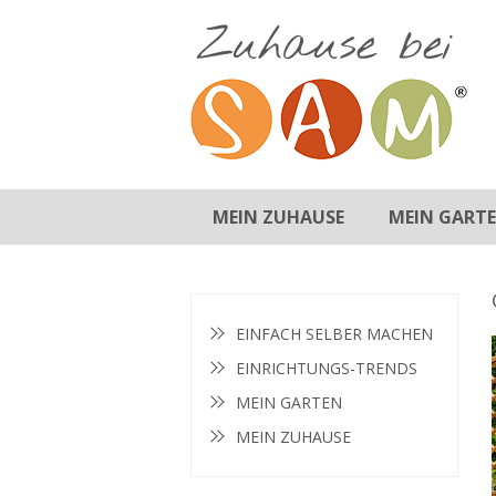
MEIN ZUHAUSE
MEIN GART
BADEZIMMER
EINRICHTUNGS-TIPPS
KINDERZIMMER
KÜCHE
SCHLAFZIMMER
WOHNZIMMER
GARTEN-TIPPS
GARTENMÖBEL
INSPIRATION
PFLANZEN
EINFACH SELBER MACHEN
EINRICHTUNGS-TRENDS
MEIN GARTEN
MEIN ZUHAUSE