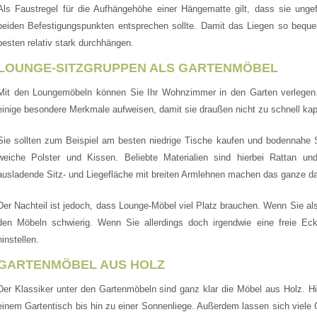
Als Faustregel für die Aufhängehöhe einer Hängematte gilt, dass sie ung
beiden Befestigungspunkten entsprechen sollte. Damit das Liegen so beque
besten relativ stark durchhängen.
LOUNGE-SITZGRUPPEN ALS GARTENMÖBEL
Mit den Loungemöbeln können Sie Ihr Wohnzimmer in den Garten verlegen
einige besondere Merkmale aufweisen, damit sie draußen nicht zu schnell kap
Sie sollten zum Beispiel am besten niedrige Tische kaufen und bodennahe Si
weiche Polster und Kissen. Beliebte Materialien sind hierbei Rattan und
ausladende Sitz- und Liegefläche mit breiten Armlehnen machen das ganze da
Der Nachteil ist jedoch, dass Lounge-Möbel viel Platz brauchen. Wenn Sie als
den Möbeln schwierig. Wenn Sie allerdings doch irgendwie eine freie Ec
hinstellen.
GARTENMÖBEL AUS HOLZ
Der Klassiker unter den Gartenmöbeln sind ganz klar die Möbel aus Holz. Hi
einem Gartentisch bis hin zu einer Sonnenliege. Außerdem lassen sich vie