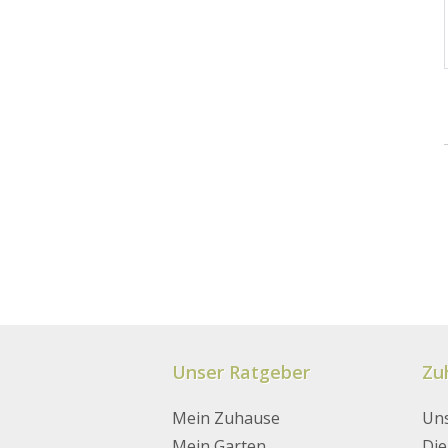
Unser Ratgeber
Zu
Mein Zuhause
Uns
Badezimmer
Garten-Tipps
Dekoration
Dekorieren
Mein Garten
Die