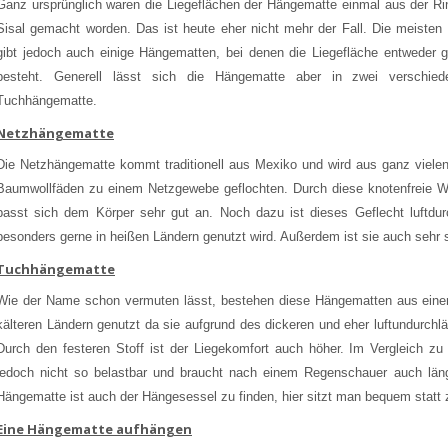
Ganz ursprünglich waren die Liegeflächen der Hängematte einmal aus der 
Sisal gemacht worden. Das ist heute eher nicht mehr der Fall. Die meisten
gibt jedoch auch einige Hängematten, bei denen die Liegefläche entweder g
besteht. Generell lässt sich die Hängematte aber in zwei verschied
Tuchhängematte.
Netzhängematte
Die Netzhängematte kommt traditionell aus Mexiko und wird aus ganz vielen
Baumwollfäden zu einem Netzgewebe geflochten. Durch diese knotenfreie We
passt sich dem Körper sehr gut an. Noch dazu ist dieses Geflecht luftdu
besonders gerne in heißen Ländern genutzt wird. Außerdem ist sie auch sehr s
Tuchhängematte
Wie der Name schon vermuten lässt, bestehen diese Hängematten aus einem
kälteren Ländern genutzt da sie aufgrund des dickeren und eher luftundurchlä
Durch den festeren Stoff ist der Liegekomfort auch höher. Im Vergleich z
jedoch nicht so belastbar und braucht nach einem Regenschauer auch läng
Hängematte ist auch der Hängesessel zu finden, hier sitzt man bequem statt z
Eine Hängematte aufhängen