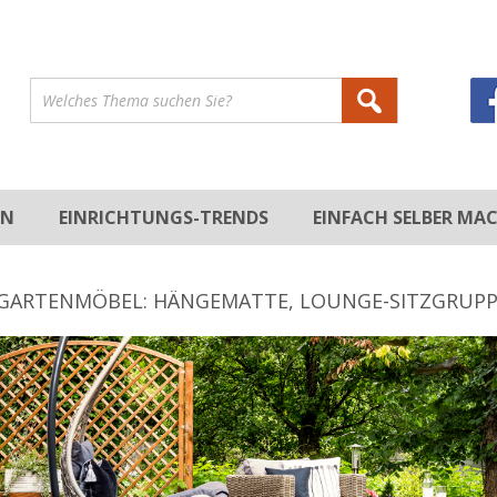
EN
EINRICHTUNGS-TRENDS
EINFACH SELBER MA
DEKORATION
STILRICHTUNGEN
DEKORIEREN
HEIMWERKEN
GARTENMÖBEL: HÄNGEMATTE, LOUNGE-SITZGRUPP