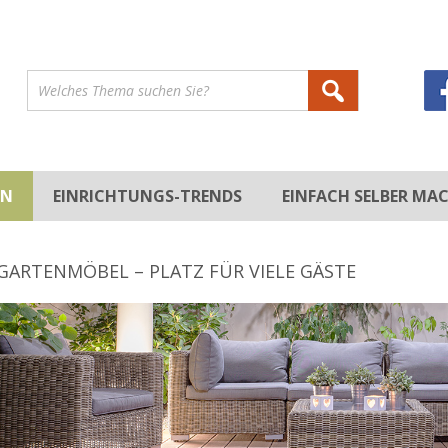
EN
EINRICHTUNGS-TRENDS
EINFACH SELBER MA
DEKORATION
STILRICHTUNGEN
DEKORIEREN
HEIMWERKEN
GARTENMÖBEL – PLATZ FÜR VIELE GÄSTE