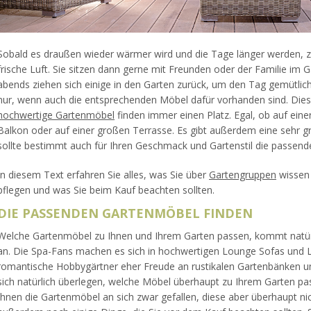
Sobald es draußen wieder wärmer wird und die Tage länger werden, zi
frische Luft. Sie sitzen dann gerne mit Freunden oder der Familie im
abends ziehen sich einige in den Garten zurück, um den Tag gemütlich
nur, wenn auch die entsprechenden Möbel dafür vorhanden sind. Dies 
hochwertige Gartenmöbel
finden immer einen Platz. Egal, ob auf ein
Balkon oder auf einer großen Terrasse. Es gibt außerdem eine sehr
sollte bestimmt auch für Ihren Geschmack und Gartenstil die passend
In diesem Text erfahren Sie alles, was Sie über
Gartengruppen
wissen 
pflegen und was Sie beim Kauf beachten sollten.
DIE PASSENDEN GARTENMÖBEL FINDEN
Welche Gartenmöbel zu Ihnen und Ihrem Garten passen, kommt natür
an. Die Spa-Fans machen es sich in hochwertigen Lounge Sofas und
romantische Hobbygärtner eher Freude an rustikalen Gartenbänken u
sich natürlich überlegen, welche Möbel überhaupt zu Ihrem Garten pass
Ihnen die Gartenmöbel an sich zwar gefallen, diese aber überhaupt nic