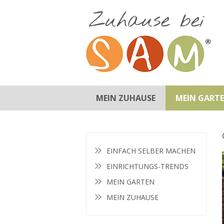
MEIN ZUHAUSE
MEIN GART
BADEZIMMER
EINRICHTUNGS-TIPPS
KINDERZIMMER
KÜCHE
SCHLAFZIMMER
WOHNZIMMER
GARTEN-TIPPS
GARTENMÖBEL
INSPIRATION
PFLANZEN
EINFACH SELBER MACHEN
EINRICHTUNGS-TRENDS
MEIN GARTEN
MEIN ZUHAUSE