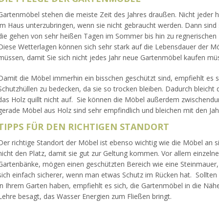
Gartenmöbel stehen die meiste Zeit des Jahres draußen. Nicht jeder ha
im Haus unterzubringen, wenn sie nicht gebraucht werden. Dann sind
die gehen von sehr heißen Tagen im Sommer bis hin zu regnerischen
Diese Wetterlagen können sich sehr stark auf die Lebensdauer der M
müssen, damit Sie sich nicht jedes Jahr neue Gartenmöbel kaufen mü
Damit die Möbel immerhin ein bisschen geschützt sind, empfiehlt es s
Schutzhüllen zu bedecken, da sie so trocken bleiben. Dadurch bleicht 
das Holz quillt nicht auf. Sie können die Möbel außerdem zwischendur
gerade Möbel aus Holz sind sehr empfindlich und bleichen mit den Jah
TIPPS FÜR DEN RICHTIGEN STANDORT
Der richtige Standort der Möbel ist ebenso wichtig wie die Möbel an si
nicht den Platz, damit sie gut zur Geltung kommen. Vor allem einzeln
Gartenbänke, mögen einen geschützten Bereich wie eine Steinmauer,
sich einfach sicherer, wenn man etwas Schutz im Rücken hat. Sollten
in Ihrem Garten haben, empfiehlt es sich, die Gartenmöbel in die Nähe
Lehre besagt, das Wasser Energien zum Fließen bringt.