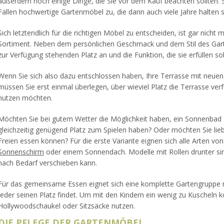
außerdem noch einige Dinge, die Sie vor dem Kauf beachten sollten. S
Fällen hochwertige Gartenmöbel zu, die dann auch viele Jahre halten s
Sich letztendlich für die richtigen Möbel zu entscheiden, ist gar nicht m
Sortiment. Neben dem persönlichen Geschmack und dem Stil des Gar
zur Verfügung stehenden Platz an und die Funktion, die sie erfüllen sol
Wenn Sie sich also dazu entschlossen haben, Ihre Terrasse mit neue
müssen Sie erst einmal überlegen, über wieviel Platz die Terrasse verf
nutzen möchten.
Möchten Sie bei gutem Wetter die Möglichkeit haben, ein Sonnenbad 
gleichzeitig genügend Platz zum Spielen haben? Oder möchten Sie lie
Freien essen können? Für die erste Variante eignen sich alle Arten v
Sonnenschirm
oder einem Sonnendach. Modelle mit Rollen drunter sin
nach Bedarf verschieben kann.
Für das gemeinsame Essen eignet sich eine komplette Gartengruppe m
jeder seinen Platz findet. Um mit den Kindern ein wenig zu Kuscheln k
Hollywoodschaukel oder Sitzsäcke nutzen.
DIE PFLEGE DER GARTENMÖBEL