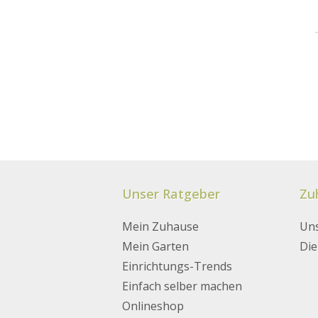
Unser Ratgeber
Zu
Mein Zuhause
Uns
Badezimmer
Garten-Tipps
Dekoration
Dekorieren
Mein Garten
Die
Einrichtungs-Tipps
Gartenmöbel
Stilrichtungen
Heimwerken
Einrichtungs-Trends
Kinderzimmer
Inspiration
Einfach selber machen
Küche
Pflanzen
Onlineshop
Schlafzimmer