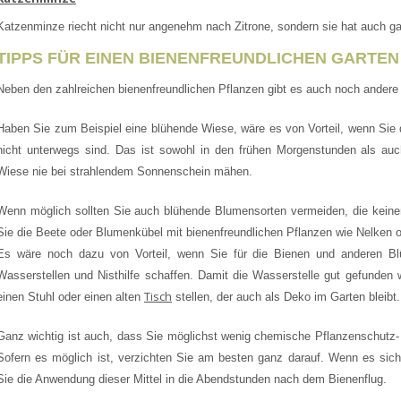
Katzenminze riecht nicht nur angenehm nach Zitrone, sondern sie hat auch ga
TIPPS FÜR EINEN BIENENFREUNDLICHEN GARTEN
Neben den zahlreichen bienenfreundlichen Pflanzen gibt es auch noch andere 
Haben Sie zum Beispiel eine blühende Wiese, wäre es von Vorteil, wenn Sie 
nicht unterwegs sind. Das ist sowohl in den frühen Morgenstunden als auc
Wiese nie bei strahlendem Sonnenschein mähen.
Wenn möglich sollten Sie auch blühende Blumensorten vermeiden, die keinen
Sie die Beete oder Blumenkübel mit bienenfreundlichen Pflanzen wie Nelken o
Es wäre noch dazu von Vorteil, wenn Sie für die Bienen und anderen Bl
Wasserstellen und Nisthilfe schaffen. Damit die Wasserstelle gut gefunden
Tisch
einen Stuhl oder einen alten
stellen, der auch als Deko im Garten bleibt.
Ganz wichtig ist auch, dass Sie möglichst wenig chemische Pflanzenschutz-
Sofern es möglich ist, verzichten Sie am besten ganz darauf. Wenn es sich
Sie die Anwendung dieser Mittel in die Abendstunden nach dem Bienenflug.