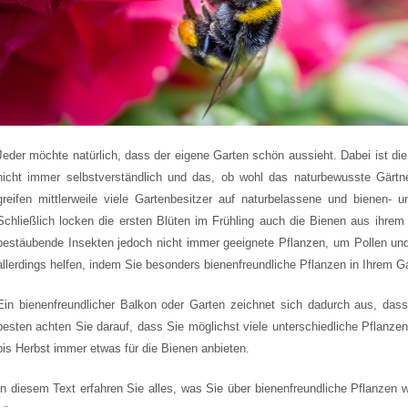
Jeder möchte natürlich, dass der eigene Garten schön aussieht. Dabei ist die
nicht immer selbstverständlich und das, ob wohl das naturbewusste Gärtn
greifen mittlerweile viele Gartenbesitzer auf naturbelassene und bienen- u
Schließlich locken die ersten Blüten im Frühling auch die Bienen aus ihrem
bestäubende Insekten jedoch nicht immer geeignete Pflanzen, um Pollen u
allerdings helfen, indem Sie besonders bienenfreundliche Pflanzen in Ihrem G
Ein bienenfreundlicher Balkon oder Garten zeichnet sich dadurch aus, dass
besten achten Sie darauf, dass Sie möglichst viele unterschiedliche Pflanze
bis Herbst immer etwas für die Bienen anbieten.
In diesem Text erfahren Sie alles, was Sie über bienenfreundliche Pflanzen