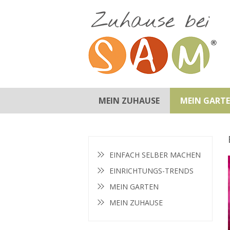
MEIN ZUHAUSE
MEIN GART
BADEZIMMER
EINRICHTUNGS-TIPPS
KINDERZIMMER
KÜCHE
SCHLAFZIMMER
WOHNZIMMER
GARTEN-TIPPS
GARTENMÖBEL
INSPIRATION
PFLANZEN
EINFACH SELBER MACHEN
EINRICHTUNGS-TRENDS
MEIN GARTEN
MEIN ZUHAUSE