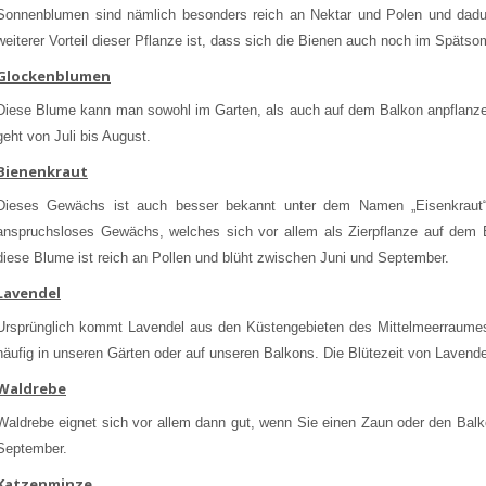
Sonnenblumen sind nämlich besonders reich an Nektar und Polen und dadurc
weiterer Vorteil dieser Pflanze ist, dass sich die Bienen auch noch im Späts
Glockenblumen
Diese Blume kann man sowohl im Garten, als auch auf dem Balkon anpflanzen. 
geht von Juli bis August.
Bienenkraut
Dieses Gewächs ist auch besser bekannt unter dem Namen „Eisenkraut“
anspruchsloses Gewächs, welches sich vor allem als Zierpflanze auf dem 
diese Blume ist reich an Pollen und blüht zwischen Juni und September.
Lavendel
Ursprünglich kommt Lavendel aus den Küstengebieten des Mittelmeerraumes.
häufig in unseren Gärten oder auf unseren Balkons. Die Blütezeit von Lavendel
Waldrebe
Waldrebe eignet sich vor allem dann gut, wenn Sie einen Zaun oder den Balk
September.
Katzenminze