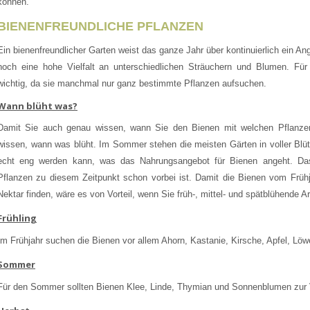
können.
BIENENFREUNDLICHE PFLANZEN
Ein bienenfreundlicher Garten weist das ganze Jahr über kontinuierlich ein A
noch eine hohe Vielfalt an unterschiedlichen Sträuchern und Blumen. Für
wichtig, da sie manchmal nur ganz bestimmte Pflanzen aufsuchen.
Wann blüht was?
Damit Sie auch genau wissen, wann Sie den Bienen mit welchen Pflanzen
wissen, wann was blüht. Im Sommer stehen die meisten Gärten in voller Blü
echt eng werden kann, was das Nahrungsangebot für Bienen angeht. Das 
Pflanzen zu diesem Zeitpunkt schon vorbei ist. Damit die Bienen vom Früh
Nektar finden, wäre es von Vorteil, wenn Sie früh-, mittel- und spätblühende A
Frühling
Im Frühjahr suchen die Bienen vor allem Ahorn, Kastanie, Kirsche, Apfel, Lö
Sommer
Für den Sommer sollten Bienen Klee, Linde, Thymian und Sonnenblumen zur 