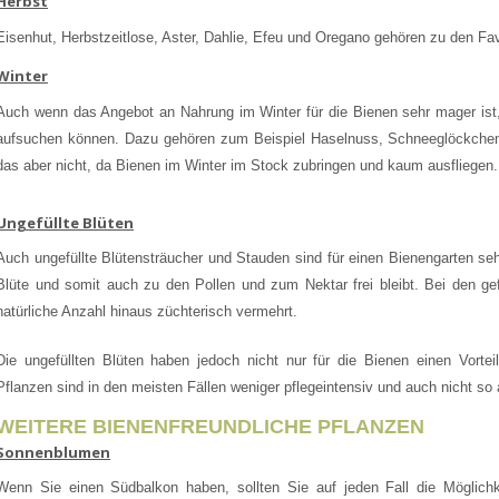
Herbst
Eisenhut, Herbstzeitlose, Aster, Dahlie, Efeu und Oregano gehören zu den Fav
Winter
Auch wenn das Angebot an Nahrung im Winter für die Bienen sehr mager ist, 
aufsuchen können. Dazu gehören zum Beispiel Haselnuss, Schneeglöckchen,
das aber nicht, da Bienen im Winter im Stock zubringen und kaum ausfliegen.
Ungefüllte Blüten
Auch ungefüllte Blütensträucher und Stauden sind für einen Bienengarten sehr
Blüte und somit auch zu den Pollen und zum Nektar frei bleibt. Bei den gefü
natürliche Anzahl hinaus züchterisch vermehrt.
Die ungefüllten Blüten haben jedoch nicht nur für die Bienen einen Vortei
Pflanzen sind in den meisten Fällen weniger pflegeintensiv und auch nicht so a
WEITERE BIENENFREUNDLICHE PFLANZEN
Sonnenblumen
Wenn Sie einen Südbalkon haben, sollten Sie auf jeden Fall die Möglich