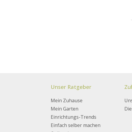
Unser Ratgeber
Zu
Mein Zuhause
Uns
Badezimmer
Garten-Tipps
Dekoration
Dekorieren
Mein Garten
Die
Einrichtungs-Tipps
Gartenmöbel
Stilrichtungen
Heimwerken
Einrichtungs-Trends
Kinderzimmer
Inspiration
Einfach selber machen
Küche
Pflanzen