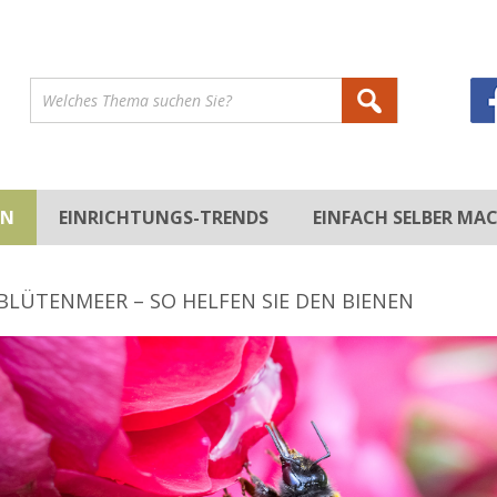
EN
EINRICHTUNGS-TRENDS
EINFACH SELBER MA
DEKORATION
STILRICHTUNGEN
DEKORIEREN
HEIMWERKEN
BLÜTENMEER – SO HELFEN SIE DEN BIENEN